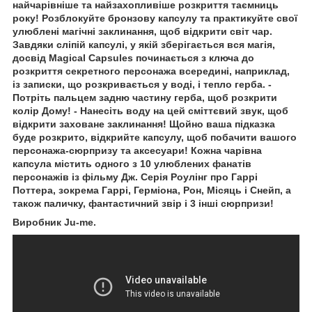
найчарівніше та найзахопливіше розкриття таємниць
року! Розблокуйте бронзову капсулу та практикуйте свої
улюблені магічні заклинання, щоб відкрити світ чар.
Завдяки сліпій капсулі, у якій зберігається вся магія,
досвід Magical Capsules починається з ключа до
розкриття секретного персонажа всередині, наприклад,
із записки, що розкривається у воді, і тепло герба.
-
Потріть пальцем задню частину герба, щоб розкрити
колір Дому!
- Нанесіть воду на цей сміттєвий звук, щоб
відкрити заховане заклинання!
Щойно ваша підказка
буде розкрито, відкрийте капсулу, щоб побачити вашого
персонажа-сюрпризу та аксесуари! Кожна чарівна
капсула містить одного з 10 улюблених фанатів
персонажів із фільму Дж. Серія Роулінг про Гаррі
Поттера, зокрема Гаррі, Герміона, Рон, Місяць і Снейп, а
також паличку, фантастичний звір і 3 інші сюрпризи!
Виробник Ju-me.