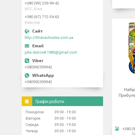
+380 (99) 259-99-42
МТС, Юлія
+380 (67) 712-34-63
Київстар
http://Stranachudes.com.ua
julia.dubovik1983@gmail.com
+380992599942
+380992599942
Набір
Прибуле
Графік роботи
Понеділок
09:00
19:00
Вівторок
09:00
19:00
Середа
09:00
19:00
+380 (9
Четвер
09:00
19:00
М