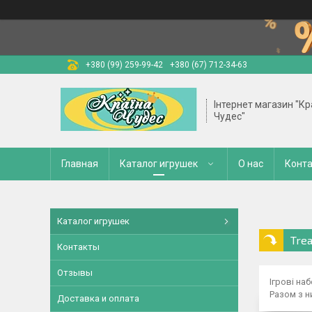
+380 (99) 259-99-42
+380 (67) 712-34-63
Інтернет магазин "Кр
Чудес"
Главная
Каталог игрушек
О нас
Конт
Каталог игрушек
Trea
Контакты
Отзывы
Ігрові на
Разом з н
Доставка и оплата