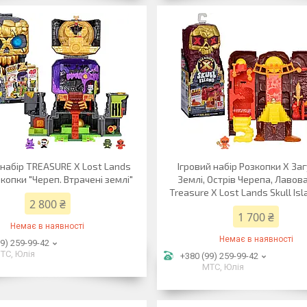
 набір TREASURE X Lost Lands
Ігровий набір Розкопки X За
зкопки "Череп. Втрачені землі"
Землі, Острів Черепа, Лавов
Treasure X Lost Lands Skull Is
2 800 ₴
1 700 ₴
Немає в наявності
Немає в наявності
9) 259-99-42
ТС, Юлія
+380 (99) 259-99-42
МТС, Юлія