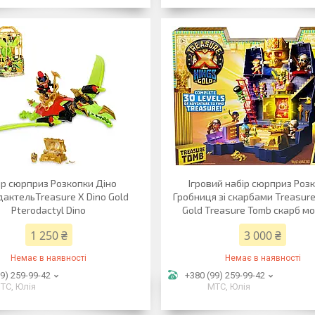
ір сюрприз Розкопки Діно
Ігровий набір сюрприз Роз
актельTreasure X Dino Gold
Гробниця зі скарбами Treasure
Pterodactyl Dino
Gold Treasure Tomb скарб мо
1 250 ₴
3 000 ₴
Немає в наявності
Немає в наявності
9) 259-99-42
+380 (99) 259-99-42
ТС, Юлія
МТС, Юлія