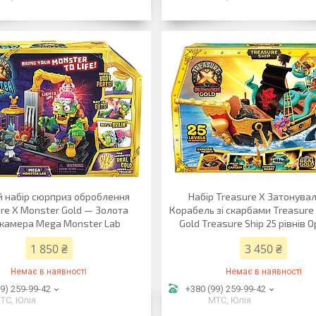
й набір сюрприз оброблення
Набір Treasure X Затонува
re X Monster Gold — Золота
Корабель зі скарбами Treasure
камера Mega Monster Lab
Gold Treasure Ship 25 рівнів 
1 850 ₴
3 450 ₴
Немає в наявності
Немає в наявності
9) 259-99-42
+380 (99) 259-99-42
ТС, Юлія
МТС, Юлія