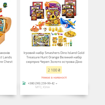
аконів
​Ігровий набір Smashers Dino Island Gold
st Lands
Treasure Hunt Orange Великий набір
re Chest
сюрприз Череп Золото острова Діно
2 100 ₴
Немає в наявності
+380 (99) 259-99-42
МТС, Юлія