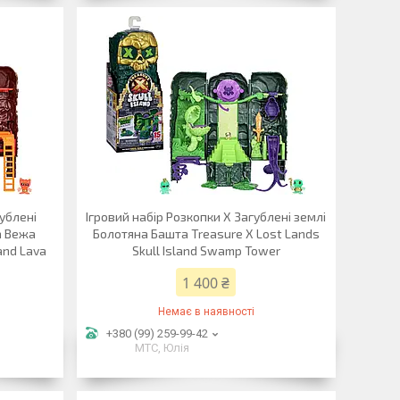
гублені
Ігровий набір Розкопки X Загублені землі
а Вежа
Болотяна Башта Treasure X Lost Lands
land Lava
Skull Island Swamp Tower
1 400 ₴
Немає в наявності
+380 (99) 259-99-42
МТС, Юлія