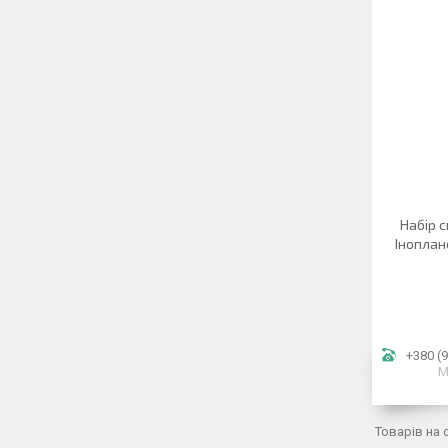
Набір 
Іноплан
+380 (9
М