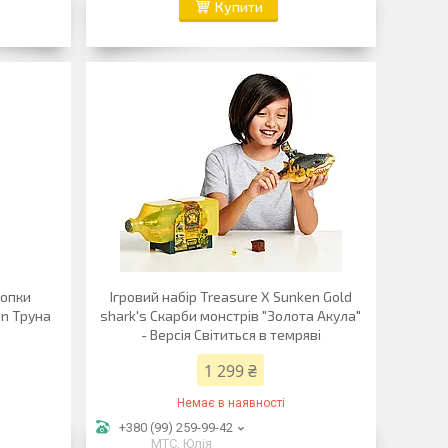
Купити
копки
Ігровий набір Treasure X Sunken Gold
in Труна
shark's Скарби монстрів "Золота Акула"
- Версія Світиться в темряві
1 299 ₴
Немає в наявності
+380 (99) 259-99-42
МТС, Юлія