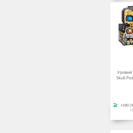
Ігровий
Skull Ро
+380 (9
М