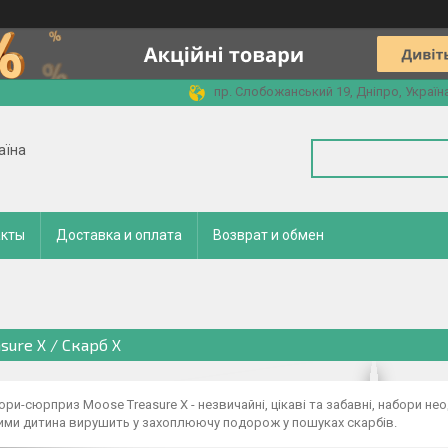
пр. Слобожанський 19, Дніпро, Україн
аїна
акты
Доставка и оплата
Возврат и обмен
sure X / Скарб X
бори-сюрприз Moose Treasure X - незвичайні, цікаві та забавні, набори
ими дитина вирушить у захоплюючу подорож у пошуках скарбів.