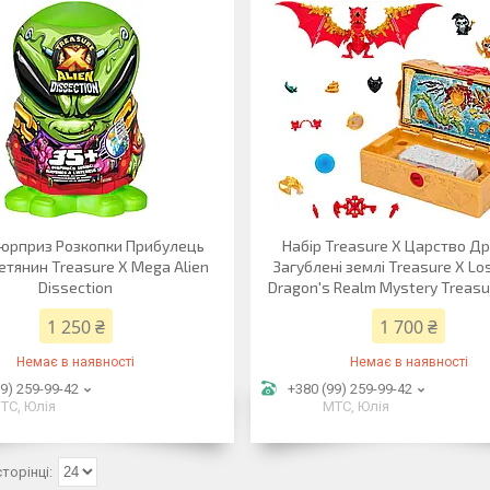
сюрприз Розкопки Прибулець
Набір Treasure X Царство Др
етянин Treasure X Mega Alien
Загублені землі Treasure X Lo
Dissection
Dragon's Realm Mystery Treasu
1 250 ₴
1 700 ₴
Немає в наявності
Немає в наявності
9) 259-99-42
+380 (99) 259-99-42
ТС, Юлія
МТС, Юлія