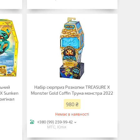
льний
Набір сюрприз Розкопки TREASURE X
 X Sunken
Monster Gold Coffin Труна монстра 2022
Оригінал
980 ₴
Немає в наявності
+380 (99) 259-99-42
МТС, Юлія