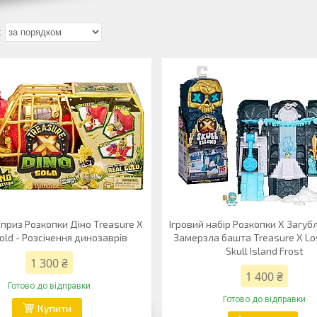
приз Розкопки Діно Treasure X
Ігровий набір Розкопки X Загубл
old - Розсічення динозаврів
Замерзла башта Treasure X Lo
Skull Island Frost
1 300 ₴
1 400 ₴
Готово до відправки
Готово до відправки
Купити