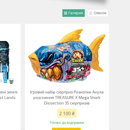
Галерея
Список
ені землі
Ігровий набір сюрприз Розкопки Акула
st Lands
розсічення TREASURE X Mega Shark
Dissection 35 сюрпризів
2 100 ₴
Готово до відправки