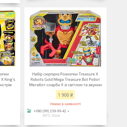
копки
Набір сюрприз Розкопки Treasure X
 X King's
Robots Gold Mega Treasure Bot Робот
нстрів
Мегабот-скарби Х зі світлом та звуком
1 900 ₴
Немає в наявності
+380 (99) 259-99-42
МТС, Юлія