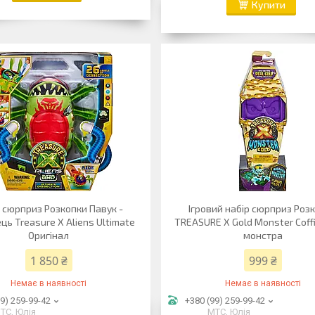
Купити
 сюрприз Розкопки Павук -
Ігровий набір сюрприз Роз
ць Treasure X Aliens Ultimate
TREASURE X Gold Monster Coff
Оригінал
монстра
1 850 ₴
999 ₴
Немає в наявності
Немає в наявності
9) 259-99-42
+380 (99) 259-99-42
ТС, Юлія
МТС, Юлія