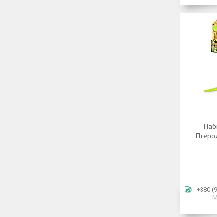
Наб
Птерод
+380 (9
М