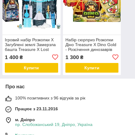
Ігровий набір Розкопки X
Набір сюрприз Розкопки
Загублені землі Замерзла
Діно Treasure X Dino Gold
башта Treasure X Lost
- Розсічення динозаврів
Lands Skull Island Frost
1 400
1 300
₴
₴
Купити
Купити
Про нас
100% позитивних з 96 відгуків за рік
Працює з 23.11.2016
м. Дніпро
пр. Слобожанський 19, Дніпро, Україна