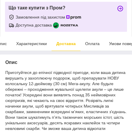
Що таке купити з Пром?
Замовлення під захистом
Доступна доставка
пис
Характеристики
Доставка
Оплата
Умови пове
Опис
Приготуйтеся до епічної підводної пригоди, коли ваша дитина
вирушить у захоплюючу подорож, щоб препарувати НОВУ
колосальну 12-дюймову (30 см) Мега-акулу. Але будьте
обережні – проходження жувальної щелепи акули – це лише
початок! Усередині вони виявлять понад 35 неймовірних
сюрпризів, які чекають на своє відкриття. Розірвіть липкі
начинки акули, щоб врятувати чотирьох Мисливців за
скарбами, замкненими всередині м'яких, еластичних з'єднань.
Вони також шукатимуть п'ять таємничих морських істот, шість
унікальних аксесуарів, десять яскравих наклейок та чотири
невловимі скарби. Чи зможе ваша дитина відкопати