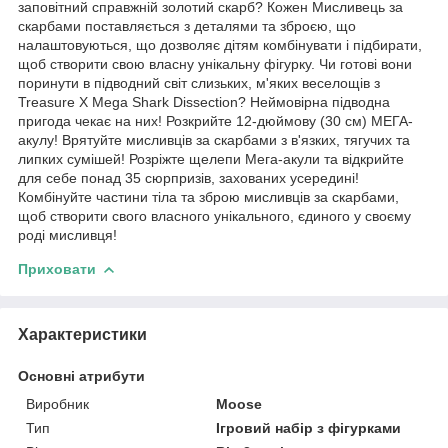
заповітний справжній золотий скарб? Кожен Мисливець за
скарбами поставляється з деталями та зброєю, що
налаштовуються, що дозволяє дітям комбінувати і підбирати,
щоб створити свою власну унікальну фігурку. Чи готові вони
поринути в підводний світ слизьких, м'яких веселощів з
Treasure X Mega Shark Dissection? Неймовірна підводна
пригода чекає на них! Розкрийте 12-дюймову (30 см) МЕГА-
акулу! Врятуйте мисливців за скарбами з в'язких, тягучих та
липких сумішей! Розріжте щелепи Мега-акули та відкрийте
для себе понад 35 сюрпризів, захованих усередині!
Комбінуйте частини тіла та зброю мисливців за скарбами,
щоб створити свого власного унікального, єдиного у своєму
роді мисливця!
Приховати
Характеристики
Основні атрибути
Виробник
Moose
Тип
Ігровий набір з фігурками