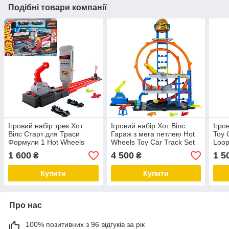
Подібні товари компанії
Ігровий набір трек Хот
Ігровий набір Хот Вілс
Ігро
Вілс Старт для Траси
Гараж з мега петлею Hot
Toy 
Формули 1 Hot Wheels
Wheels Toy Car Track Set
Loop
Formula 1 Grid Start Track
with Die-Cast Car &
аліг
1 600
4 500
1 5
₴
₴
Mattel
Helicopter
Купити
Купити
Про нас
100% позитивних з 96 відгуків за рік