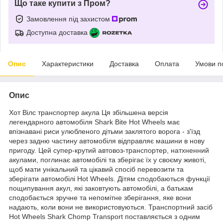
Що таке купити з Пром?
Замовлення під захистом
Доступна доставка
Опис
Характеристики
Доставка
Оплата
Умови п
Опис
Хот Вілс транспортер акула Ця збільшена версія
легендарного автомобіля Shark Bite Hot Wheels має
впізнавані риси улюбленого дітьми заклятого ворога - з'їзд
через задню частину автомобіля відправляє машини в нову
пригоду. Цей супер-крутий автовоз-транспортер, натхненний
акулами, поглинає автомобілі та зберігає їх у своєму животі,
щоб мати унікальний та цікавий спосіб перевозити та
зберігати автомобілі Hot Wheels. Дітям сподобаються функції
пощипування акул, які заковтують автомобілі, а батькам
сподобається зручне та непомітне зберігання, яке вони
надають, коли вони не використовуються. Транспортний засіб
Hot Wheels Shark Chomp Transport поставляється з одним