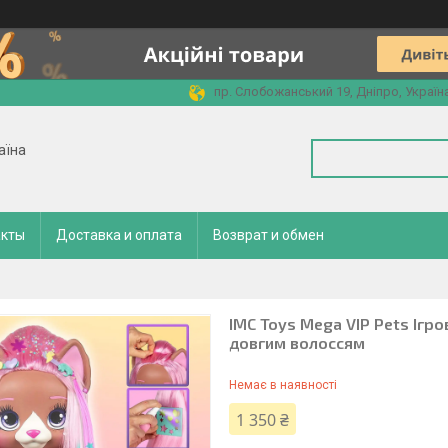
пр. Слобожанський 19, Дніпро, Україн
аїна
акты
Доставка и оплата
Возврат и обмен
IMC Toys Mega VIP Pets Ігр
довгим волоссям
Немає в наявності
1 350 ₴