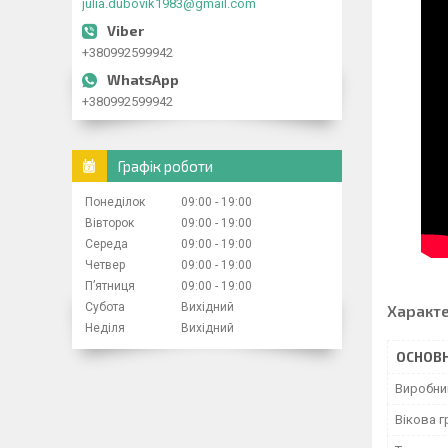
julia.dubovik1983@gmail.com
+380992599942
+380992599942
Графік роботи
Понеділок
09:00
19:00
Вівторок
09:00
19:00
Середа
09:00
19:00
Четвер
09:00
19:00
Пʼятниця
09:00
19:00
Субота
Вихідний
Характ
Неділя
Вихідний
ОСНОВН
Виробни
Вікова г