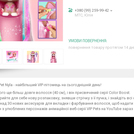
+380 (99) 259-99-42
МТС, Юлія
повернення товару протягом 14 дн
Pet Nyla - найбільший VIP-пітомець на сьогоднішній день!
ого ще більш довге волосся (40 см), і він присвячений серії Color Boost.
рийте для себе нову розпаковку, знявши стрічку з її пучка, і знайдіть всі
над 30 нових аксесуарів для вкладки і фарбування волосся, щоб надати 
 з улюблених персонажів анімаційної веб-серії VIP Pets на YouTube зараз