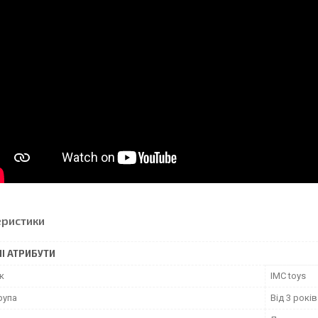
еристики
І АТРИБУТИ
к
IMC toys
рупа
Від 3 років