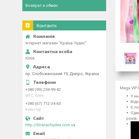
Возврат и обмен
Контакти
Інтернет магазин "Країна Чудес"
Юлія
пр. Слобожанський 19, Дніпро, Україна
Mega VIP 
+380 (99) 259-99-42
МТС, Юлія
У нь
Відк
+380 (67) 712-34-63
Є по
Київстар
Один
років.
http://Stranachudes.com.ua