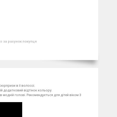
ів
за рахунок покупця
 сюрпризи в її волоссі.
їй додатковий відтінок кольору.
 в модній голові. Рекомендується для дітей віком 3