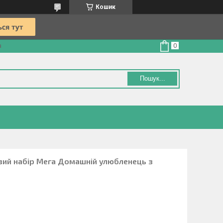
Кошик
а
Пошук...
овий набір Мега Домашній улюбленець з