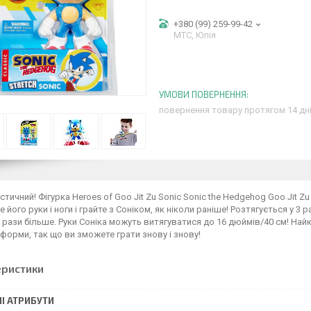
+380 (99) 259-99-42
МТС, Юлія
повернення товару протягом 14 дн
стичний! Фігурка Heroes of Goo Jit Zu Sonic Sonic the Hedgehog Goo Jit Zu 
е його руки і ноги і грайте з Соніком, як ніколи раніше! Розтягується у 3
3 рази більше. Руки Соніка можуть витягуватися до 16 дюймів/40 см! На
 форми, так що ви зможете грати знову і знову!
еристики
І АТРИБУТИ