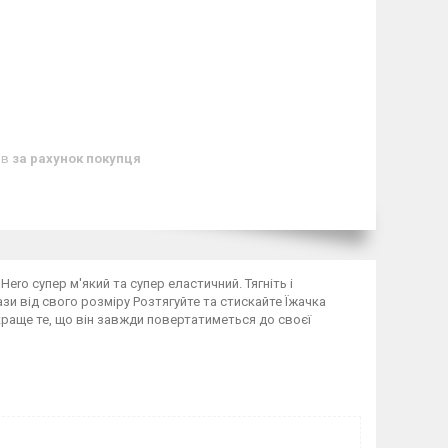
ів
за рахунок покупця
Hero супер м'який та супер еластичний. Тягніть і
 рази від свого розміру Розтягуйте та стискайте Їжачка
йкраще те, що він завжди повертатиметься до своєї