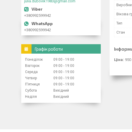
julia.dubovik1983@gmail.com
Виробни
Вікова г
+380992599942
Тип
+380992599942
Стан
Інформ
Графік роботи
Понеділок
09:00
19:00
Ціна:
950
Вівторок
09:00
19:00
Середа
09:00
19:00
Четвер
09:00
19:00
Пʼятниця
09:00
19:00
Субота
Вихідний
Неділя
Вихідний