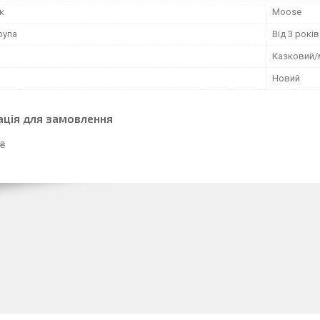
к
Moose
рупа
Від 3 років
Казковий/
Новий
ація для замовлення
 ₴