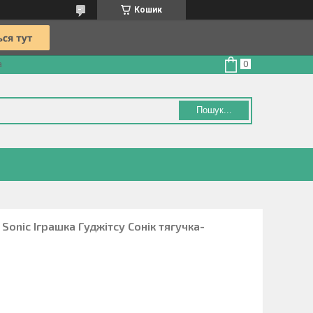
Кошик
а
Пошук...
 Sonic Іграшка Гуджітсу Сонік тягучка-