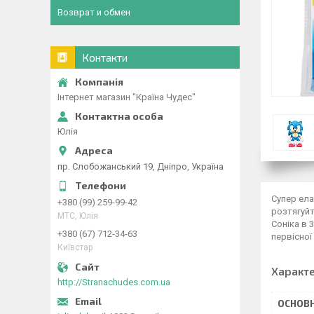
Возврат и обмен
Контакти
Інтернет магазин "Країна Чудес"
Юлія
пр. Слобожанський 19, Дніпро, Україна
Супер ела
+380 (99) 259-99-42
розтягуйт
МТС, Юлія
Соніка в 
+380 (67) 712-34-63
первісної
Київстар
Характ
http://Stranachudes.com.ua
ОСНОВН