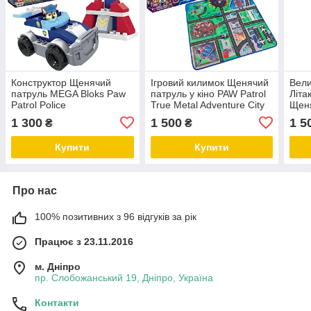
Конструктор Щенячий
Ігровий килимок Щенячий
Вели
патруль MEGA Bloks Paw
патруль у кіно PAW Patrol
Літа
Patrol Police
True Metal Adventure City
Щеня
Movie Play Mat
звук
1 300
1 500
1 5
₴
₴
Tran
Купити
Купити
Про нас
100% позитивних з 96 відгуків за рік
Працює з 23.11.2016
м. Дніпро
пр. Слобожанський 19, Дніпро, Україна
Контакти