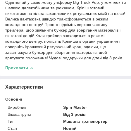
Одягнений у свою жовту уніформу Big Truck Pup, у комплекті з
шапкою далекобійника та рюкзаком, Кріпіш готовий
викотитися на кілька захоплюючих рятувальних місій на шосе!
Велика вантажівка швидко трансформується в режим
командного центру! Просто підніміть верхню частину
трейлера, щоб звільнити бункер для зберігання матеріалів і
ви готові до дії! Коли трейлер знаходиться в режимі
командного центру, помістіть Кріпиша в органи управління і
поверніть іграшковий рятувальний кран, вдаючи, що
завантажуєте бункер для зберігання матеріалів, щоб
врятувати положення! Чудові подарунки для дітей від 3 років.
Приховати
Характеристики
Основні
Виробник
Spin Master
Вікова група
Від 3 років
Тип
Машина-транспортер
Стан
Новий