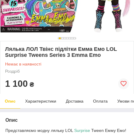
Лялька ЛОЛ Твінс підлітки Емма Емо LOL
Surprise Tweens Series 3 Emma Emo
Немає в наявності
Роздріб
1 100
₴
Опис
Характеристики
Доставка
Оплата
Умови п
Опис
Представляємо модну ляльку LOL
Surprise
Tween Емму Емо!