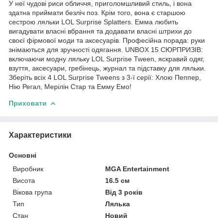
У неї чудові риси обличчя, приголомшливий стиль, і вона
здатна приймати безліч поз. Крім того, вона є старшою
сестрою ляльки LOL Surprise Splatters. Емма любить
вигадувати власні вбрання та додавати власні штрихи до
своєї фірмової моди та аксесуарів. Професійна порада: руки
знімаються для зручності одягання. UNBOX 15 СЮРПРИЗІВ:
включаючи модну ляльку LOL Surprise Tween, яскравий одяг,
взуття, аксесуари, гребінець, журнал та підставку для ляльки.
Зберіть всіх 4 LOL Surprise Tweens з 3-ї серії: Хлою Пеппер,
Нію Регал, Мерілін Стар та Емму Емо!
Приховати
Характеристики
Основні
Виробник
MGA Entertainment
Висота
16.5 см
Вікова група
Від 3 років
Тип
Лялька
Стан
Новий