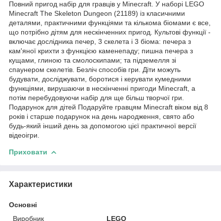
Повний пригод набір для гравців у Minecraft. У наборі LEGO
Minecraft The Skeleton Dungeon (21189) із класичними
деталями, практичними функціями та кількома біомами є все,
що потрібно дітям для нескінченних пригод. Культові функції -
включає дослідника печер, 3 скелета і 3 біома: печера з
кам'яної крихти з функцією каменепаду; пишна печера з
кущами, глиною та смолоскипами; та підземелля зі
спаунером скелетів. Безліч способів гри. Діти можуть
будувати, досліджувати, боротися і керувати кумедними
функціями, вирушаючи в нескінченні пригоди Minecraft, а
потім перебудовуючи набір для ще більш творчої гри.
Подарунок для дітей Подаруйте гравцям Minecraft віком від 8
років і старше подарунок на день народження, свято або
будь-який інший день за допомогою цієї практичної версії
відеоігри.
Приховати
Характеристики
Основні
Виробник
LEGO