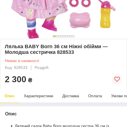
Лялька BABY Born 36 см Ніжні обійми —
Молодша сестричка 828533
Немає в наявності
Код: 828533
Роздріб
2 300
₴
Опис
Характеристики
Доставка
Оплата
Умови п
Опис
Дитячий садок Baby Born молодша сестра 36 см із