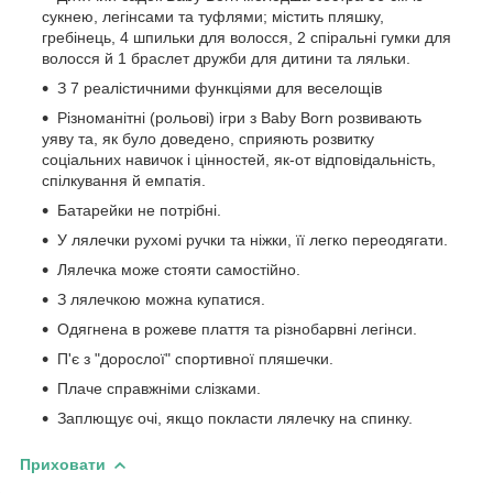
сукнею, легінсами та туфлями; містить пляшку,
гребінець, 4 шпильки для волосся, 2 спіральні гумки для
волосся й 1 браслет дружби для дитини та ляльки.
З 7 реалістичними функціями для веселощів
Різноманітні (рольові) ігри з Baby Born розвивають
уяву та, як було доведено, сприяють розвитку
соціальних навичок і цінностей, як-от відповідальність,
спілкування й емпатія.
Батарейки не потрібні.
У лялечки рухомі ручки та ніжки, її легко переодягати.
Лялечка може стояти самостійно.
З лялечкою можна купатися.
Одягнена в рожеве плаття та різнобарвні легінси.
П'є з "дорослої" спортивної пляшечки.
Плаче справжніми слізками.
Заплющує очі, якщо покласти лялечку на спинку.
Приховати