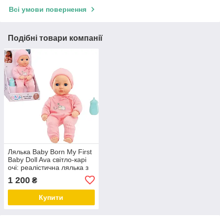
Всі умови повернення
Подібні товари компанії
Лялька Baby Born My First
Baby Doll Ava світло-карі
очі: реалістична лялька з
м'яким тілом
1 200
₴
Купити