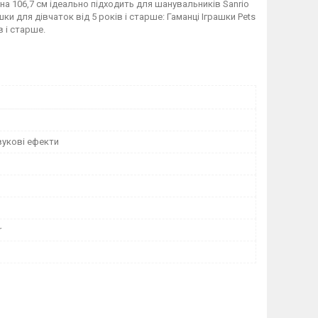
а 106,7 см ідеально підходить для шанувальників Sanrio
ки для дівчаток від 5 років і старше: Гаманці Іграшки Pets
в і старше.
вукові ефекти
r