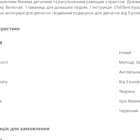
ишитими бічними деталями та регульованим ремінцем з принтом. Довжин
іку. Включає: 1 гаманець для домашніх тварин, 1 інструкція. СТИЛЬНІ Іграш
льні аксесуари для дівчаток і відмінний подарунок для дівчаток від 5 рокі
еристики
І
Новий
ості
Мелодії, З
Англійська
рупа
Від 5 років
Тварина
к
Spin Maste
Червоний
ація для замовлення
 ₴