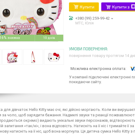
Купити
Купити з
+380 (99) 259-99-42
МТС, Юлія
16%
10 днів
повернення товару протягом 14 дн
У компанії підключені електронні п
покидаючи сайту.
а для дівчаток Hello Kitty має очі, які дійсно моргають. Коли ви вирушає
 за чоло, щоб зарядити бажання. Надмилі звуки та реакції пожвавлюють Hel
продаються окремо) видають унікальні звуки персонажів, відтворюють м
й запитання «так/ні», і вона відповість. Натисніть на її ніс і тримайте її 
 знову натисніть на її ніс, щоб вона моргнула. Ця дитяча сумка Hello Kit