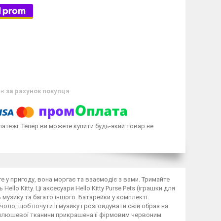
ів
за рахунок покупця
латежі. Тепер ви можете купити будь-який товар не
те у пригоду, вона моргає та взаємодіє з вами. Тримайте
lo Kitty. Ці аксесуари Hello Kitty Purse Pets (іграшки для
узику та багато іншого. Батарейки у комплекті.
за чоло, щоб почути її музику і розгойдувати свій образ на
ty з плюшевої тканини прикрашена її фірмовим червоним