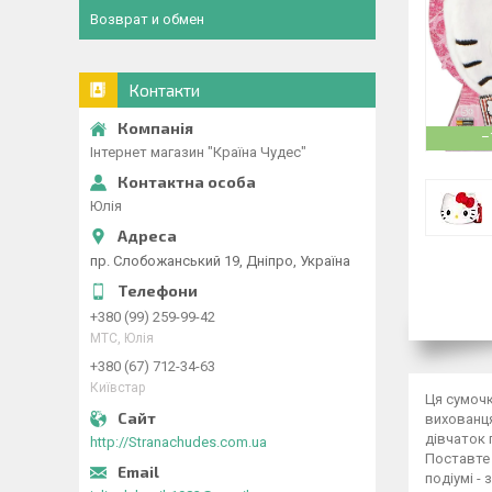
Возврат и обмен
Контакти
–
Інтернет магазин "Країна Чудес"
Юлія
пр. Слобожанський 19, Дніпро, Україна
+380 (99) 259-99-42
МТС, Юлія
+380 (67) 712-34-63
Київстар
Ця сумочк
вихованця
дівчаток 
http://Stranachudes.com.ua
Поставте ї
подіумі -