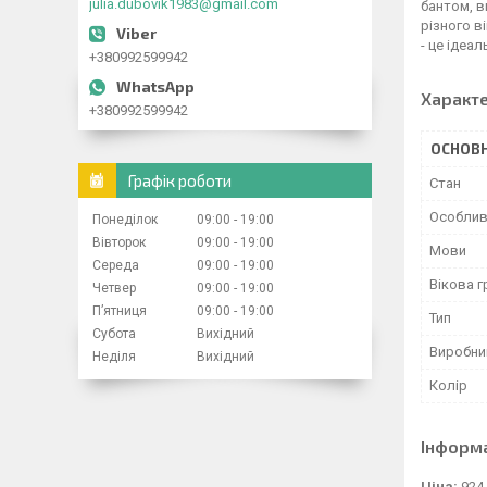
julia.dubovik1983@gmail.com
бантом, в
різного в
- це ідеа
+380992599942
Характ
+380992599942
ОСНОВН
Графік роботи
Стан
Особлив
Понеділок
09:00
19:00
Вівторок
09:00
19:00
Мови
Середа
09:00
19:00
Вікова г
Четвер
09:00
19:00
Пʼятниця
09:00
19:00
Тип
Субота
Вихідний
Виробни
Неділя
Вихідний
Колір
Інформ
Ціна:
924