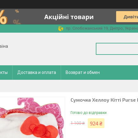
пр. Слобожанський 19, Дніпро, Україн
аїна
акты
Доставка и оплата
Возврат и обмен
Сумочка Хеллоу Кітті Purse P
Готово до відправки
924 ₴
1 100 ₴