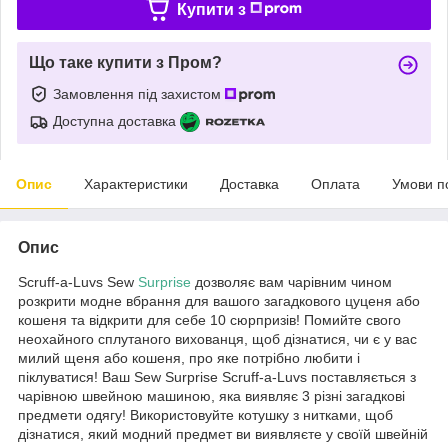
Купити з
Що таке купити з Пром?
Замовлення під захистом
Доступна доставка
Опис
Характеристики
Доставка
Оплата
Умови п
Опис
Scruff-a-Luvs Sew
Surprise
дозволяє вам чарівним чином
розкрити модне вбрання для вашого загадкового цуценя або
кошеня та відкрити для себе 10 сюрпризів! Помийте свого
неохайного сплутаного вихованця, щоб дізнатися, чи є у вас
милий щеня або кошеня, про яке потрібно любити і
піклуватися! Ваш Sew Surprise Scruff-a-Luvs поставляється з
чарівною швейною машиною, яка виявляє 3 різні загадкові
предмети одягу! Використовуйте котушку з нитками, щоб
дізнатися, який модний предмет ви виявляєте у своїй швейній