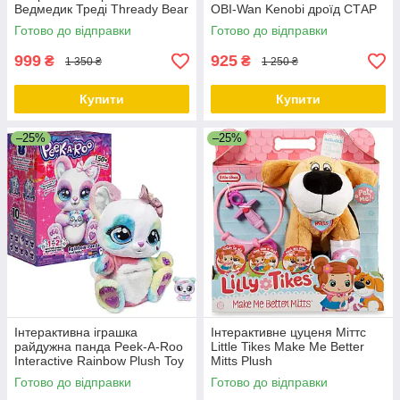
Ведмедик Треді Thready Bear
OBI-Wan Kenobi дроїд СТАР
ВАРС Л0-ЛА
Готово до відправки
Готово до відправки
999
925
₴
₴
1 350 ₴
1 250 ₴
Купити
Купити
–25%
–25%
Інтерактивна іграшка
Інтерактивне цуценя Міттс
райдужна панда Peek-A-Roo
Little Tikes Make Me Better
Interactive Rainbow Plush Toy
Mitts Plush
Готово до відправки
Готово до відправки