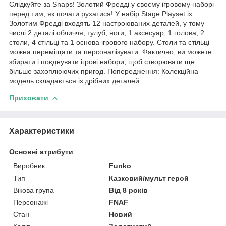
Слідкуйте за Snaps! Золотий Фредді у своєму ігровому наборі
перед тим, як почати рухатися! У набір Stage Playset із
Золотим Фредді входять 12 настроюваних деталей, у тому
числі 2 деталі обличчя, тулуб, ноги, 1 аксесуар, 1 голова, 2
столи, 4 стільці та 1 основа ігрового набору. Столи та стільці
можна переміщати та персоналізувати. Фактично, ви можете
збирати і поєднувати ігрові набори, щоб створювати ще
більше захоплюючих пригод. Попередження: Колекційна
модель складається із дрібних деталей.
Приховати
Характеристики
Основні атрибути
Виробник
Funko
Тип
Казковий/мульт герой
Вікова група
Від 8 років
Персонажі
FNAF
Стан
Новий