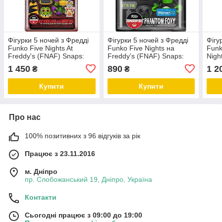
Фігурки 5 ночей з Фредді
Фігурки 5 ночей з Фредді
Фігу
Funko Five Nights At
Funko Five Nights на
Funk
Freddy's (FNAF) Snaps:
Freddy's (FNAF) Snaps:
Nigh
Montgomery Gator та
Phantom Foxy
та Б
1 450
890
1 2
₴
₴
Glamrock Chica
Купити
Купити
Про нас
100% позитивних з 96 відгуків за рік
Працює з 23.11.2016
м. Дніпро
пр. Слобожанський 19, Дніпро, Україна
Контакти
Сьогодні працює з 09:00 до 19:00