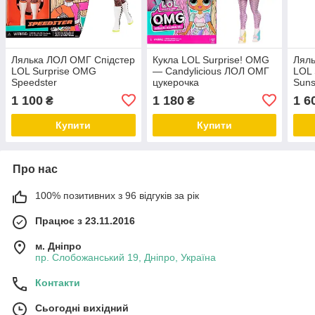
Лялька ЛОЛ ОМГ Спідстер
Кукла LOL Surprise! OMG
Лял
LOL Surprise OMG
— Candylicious ЛОЛ ОМГ
LOL 
Speedster
цукерочка
Suns
1 100
1 180
1 6
₴
₴
Купити
Купити
Про нас
100% позитивних з 96 відгуків за рік
Працює з 23.11.2016
м. Дніпро
пр. Слобожанський 19, Дніпро, Україна
Контакти
Сьогодні вихідний