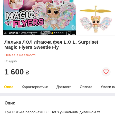
Лялька ЛОЛ літаюча фея L.O.L. Surprise!
Magic Flyers Sweetie Fly
Немає в наявності
Роздріб
1 600
₴
Опис
Характеристики
Доставка
Оплата
Умови п
Опис
Три НОВИХ персонажі LOL Tot з унікальним дизайном та