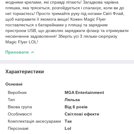
модними крилами, які справді літають! Загадкова чарівна
пляшка, яка трясеться, розгойдується і спалахує, коли ви до
неї торкаєтесь! Просто тримайте руку під ногами Світі Флай,
щоб направити її якомога вище! Кожен Magic Flyer
поставляється з батарейками у пляшці та зарядним
пристроєм USB, що дозволяє заряджати флаєр та отримувати
нескінченне задоволення! Зберіть усі 3 ляльки-сюрпризу
Magic Flyer LOL!
Приховати
Характеристики
Основні
Виробник
MGA Entertainment
Тип
Лялька
Вікова група
Від 6 років
Особливості
Світлові ефекти
Комплектація аксесуарами
Так
Персонажі
Lol