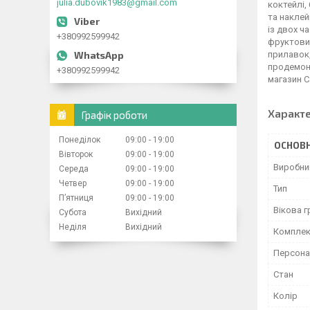
julia.dubovik1983@gmail.com
коктейлі, 
та наклей
із двох ч
+380992599942
фруктовим
прилавок,
продемонс
+380992599942
магазин Ca
Характ
Графік роботи
Понеділок
09:00
19:00
ОСНОВН
Вівторок
09:00
19:00
Виробни
Середа
09:00
19:00
Четвер
09:00
19:00
Тип
Пʼятниця
09:00
19:00
Вікова г
Субота
Вихідний
Неділя
Вихідний
Комплек
Персона
Стан
Колір