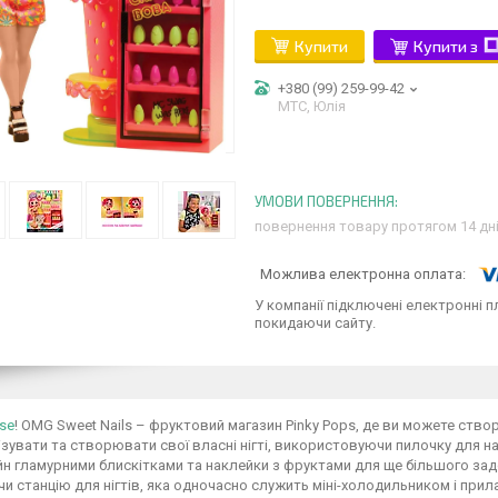
Купити
Купити з
+380 (99) 259-99-42
МТС, Юлія
повернення товару протягом 14 дн
У компанії підключені електронні п
покидаючи сайту.
ise
! OMG Sweet Nails – фруктовий магазин Pinky Pops, де ви можете ство
зувати та створювати свої власні нігті, використовуючи пилочку для н
йн гламурними блискітками та наклейки з фруктами для ще більшого зад
 станцію для нігтів, яка одночасно служить міні-холодильником і прилав