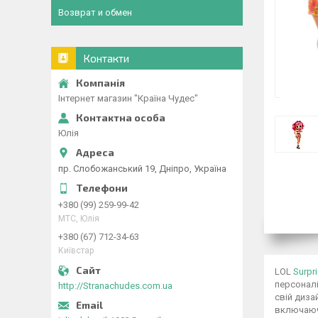
Возврат и обмен
Контакти
Інтернет магазин "Країна Чудес"
Юлія
пр. Слобожанський 19, Дніпро, Україна
+380 (99) 259-99-42
МТС, Юлія
+380 (67) 712-34-63
Київстар
LOL
Surpr
персоналі
http://Stranachudes.com.ua
свій диза
включаючи