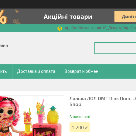
пр. Слобожанський 19, Дніпро, Україн
аїна
акты
Доставка и оплата
Возврат и обмен
Лялька ЛОЛ ОМГ Пінк Попс LO
Shop
В наявності
1 200 ₴