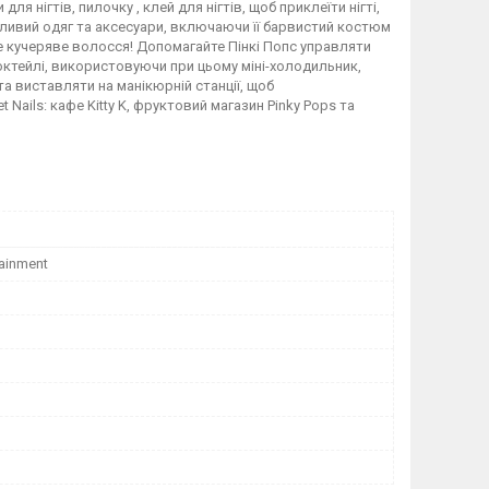
ля нігтів, пилочку , клей для нігтів, щоб приклеїти нігті,
шливий одяг та аксесуари, включаючи її барвистий костюм
ове кучеряве волосся! Допомагайте Пінкі Попс управляти
ктейлі, використовуючи при цьому міні-холодильник,
та виставляти на манікюрній станції, щоб
 Nails: кафе Kitty K, фруктовий магазин Pinky Pops та
ainment