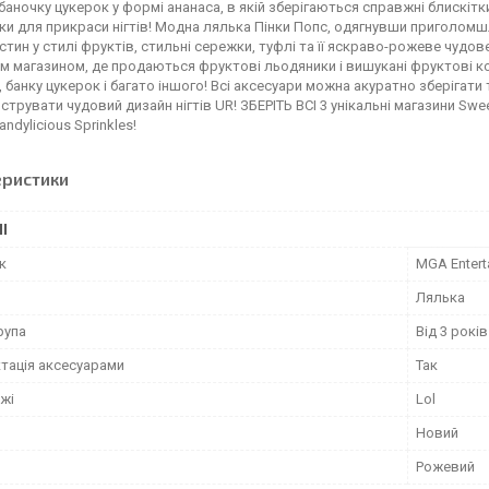
баночку цукерок у формі ананаса, в якій зберігаються справжні блискітки д
ки для прикраси нігтів! Модна лялька Пінки Попс, одягнувши приголом
астин у стилі фруктів, стильні сережки, туфлі та її яскраво-рожеве чуд
 магазином, де продаються фруктові льодяники і вишукані фруктові ко
 банку цукерок і багато іншого! Всі аксесуари можна акуратно зберігати 
трувати чудовий дизайн нігтів UR! ЗБЕРІТЬ ВСІ 3 унікальні магазини Sweet
ndylicious Sprinkles!
еристики
І
к
MGA Entert
Лялька
рупа
Від 3 років
тація аксесуарами
Так
жі
Lol
Новий
Рожевий