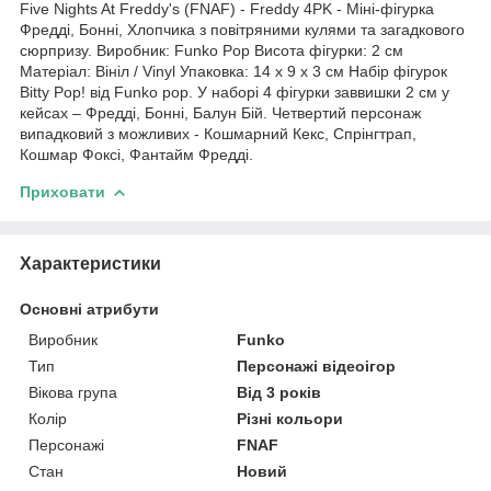
Five Nights At Freddy's (FNAF) - Freddy 4PK - Міні-фігурка
Фредді, Бонні, Хлопчика з повітряними кулями та загадкового
сюрпризу. Виробник: Funko Pop Висота фігурки: 2 см
Матеріал: Вініл / Vinyl Упаковка: 14 x 9 x 3 см Набір фігурок
Bitty Pop! від Funko pop. У наборі 4 фігурки заввишки 2 см у
кейсах – Фредді, Бонні, Балун Бій. Четвертий персонаж
випадковий з можливих - Кошмарний Кекс, Спрінгтрап,
Кошмар Фоксі, Фантайм Фредді.
Приховати
Характеристики
Основні атрибути
Виробник
Funko
Тип
Персонажі відеоігор
Вікова група
Від 3 років
Колір
Різні кольори
Персонажі
FNAF
Стан
Новий