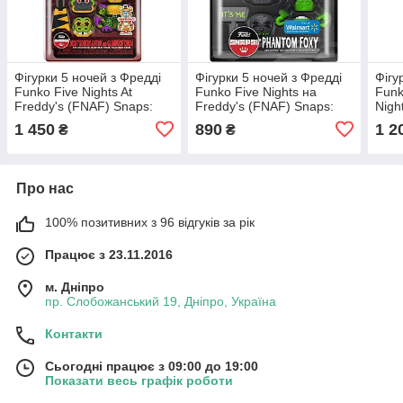
Фігурки 5 ночей з Фредді
Фігурки 5 ночей з Фредді
Фігу
Funko Five Nights At
Funko Five Nights на
Funk
Freddy's (FNAF) Snaps:
Freddy's (FNAF) Snaps:
Nigh
Montgomery Gator та
Phantom Foxy
та Б
1 450
890
1 2
₴
₴
Glamrock Chica
Про нас
100% позитивних з 96 відгуків за рік
Працює з 23.11.2016
м. Дніпро
пр. Слобожанський 19, Дніпро, Україна
Контакти
Сьогодні працює з 09:00 до 19:00
Показати весь графік роботи