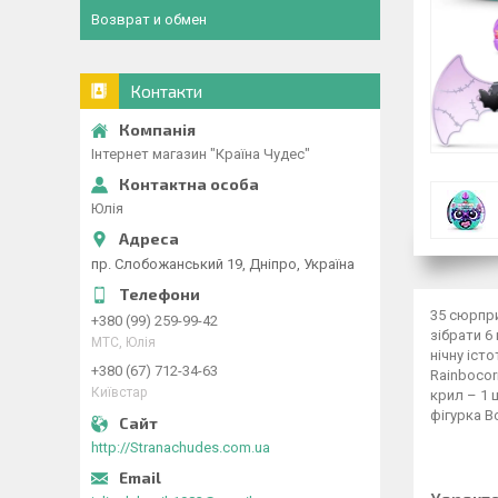
Возврат и обмен
Контакти
Інтернет магазин "Країна Чудес"
Юлія
пр. Слобожанський 19, Дніпро, Україна
35 сюрпри
+380 (99) 259-99-42
зібрати 6
МТС, Юлія
нічну іст
+380 (67) 712-34-63
Rainbocor
Київстар
крил – 1 ш
фігурка B
http://Stranachudes.com.ua