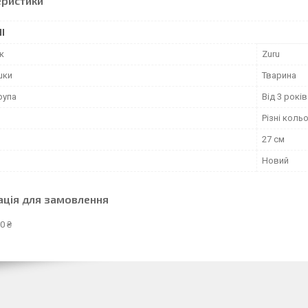
еристики
І
к
Zuru
шки
Тварина
рупа
Від 3 років
Різні коль
27 см
Новий
ація для замовлення
0 ₴