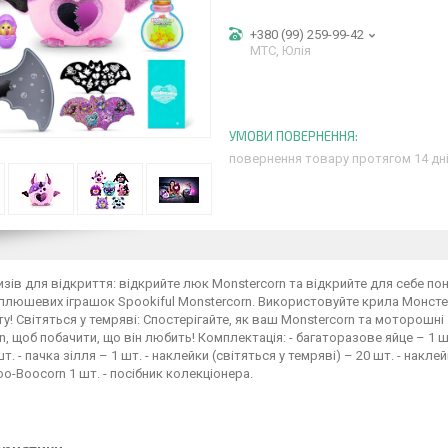
+380 (99) 259-99-42
МТС, Юлія
повернення товару протягом 14 дн
зів для відкриття: відкрийте люк Monstercorn та відкрийте для себе пон
 плюшевих іграшок Spookiful Monstercorn. Використовуйте крила Монст
оту! Світяться у темряві: Спостерігайте, як ваш Monstercorn та моторошні
n, щоб побачити, що він любить! Комплектація: - багаторазове яйце – 1 шт
т. - пачка зілля – 1 шт. - наклейки (світяться у темряві) – 20 шт. - наклейк
oo-Boocorn 1 шт. - посібник колекціонера.