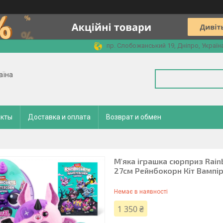
пр. Слобожанський 19, Дніпро, Україн
аїна
акты
Доставка и оплата
Возврат и обмен
М'яка іграшка сюрприз Rain
27см Рейнбокорн Кіт Вампір
Немає в наявності
1 350 ₴