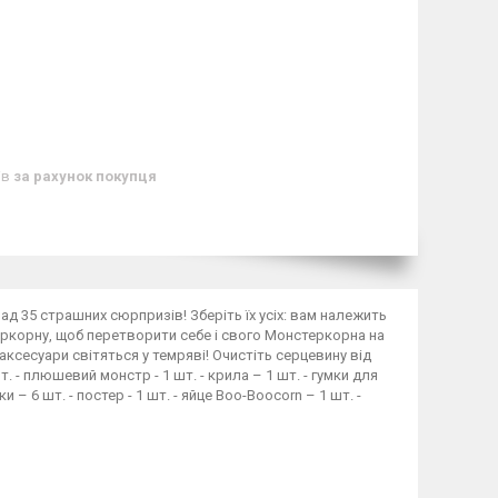
ів
за рахунок покупця
ад 35 страшних сюрпризів! Зберіть їх усіх: вам належить
еркорну, щоб перетворити себе і свого Монстеркорна на
 аксесуари світяться у темряві! Очистіть серцевину від
. - плюшевий монстр - 1 шт. - крила – 1 шт. - гумки для
и – 6 шт. - постер - 1 шт. - яйце Boo-Boocorn – 1 шт. -