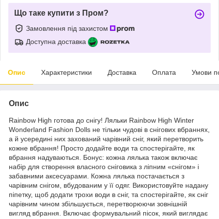
Що таке купити з Пром?
Замовлення під захистом
Доступна доставка
Опис
Характеристики
Доставка
Оплата
Умови п
Опис
Rainbow High готова до снігу! Ляльки Rainbow High Winter
Wonderland Fashion Dolls не тільки чудові в снігових вбраннях,
а й усередині них захований чарівний сніг, який перетворить
кожне вбрання! Просто додайте води та спостерігайте, як
вбрання надуваються. Бонус: кожна лялька також включає
набір для створення власного сніговика з ліпним «снігом» і
забавними аксесуарами. Кожна лялька постачається з
чарівним снігом, вбудованим у її одяг. Використовуйте надану
піпетку, щоб додати трохи води в сніг, та спостерігайте, як сніг
чарівним чином збільшується, перетворюючи зовнішній
вигляд вбрання. Включає формувальний пісок, який виглядає