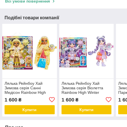
Всі умови повернення
Подібні товари компанії
Лялька Рейнбоу Хай
Лялька Рейнбоу Хай
Ляль
Зимова серія Санні
Зимова серія Віолетта
Зимо
Медісон Rainbow High
Rainbow High Winter
Парк
Winter Wonderland Sunny -
Wonderland Violet - Purple
Wint
1 600
1 600
1 6
₴
₴
Yellow
Pink
Купити
Купити