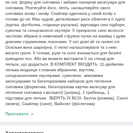
як сніг, форму для сніговика і забавні паперові аксесуари для
сніговика. Розтягуйте його, ліпіть, налаштовуйте свого
сніговика знову і знову. Скайлер одягнена у синій колір з
голови до ніг. Має чудові, деталізовані риси обличчя в її одязі
(куртка, футболка, спідниця-русалка), відповідні сині підбори,
сумочка та сонцезахисні окуляри. Її прекрасне синє волосся
частково зібране в невеликий струмок пучок на маківці з дуже
довгими струменями локонами. У неї довгі вії та скляні очі.
Оскільки вона шарнірна, її легко налаштовувати та з нею
весело грати. Її голова, руки та ноги згинаються для безлічі
кумедних поз. Або ви можете виставити її на стенді для
ляльок, що додається. В КОМПЛЕКТ ВХОДИТЬ: 11-дюймова
лялька-модниця з повним вбранням, взуттям,
сонцезахисними окулярами, сумочкою, зимовими
аксесуарами та багаторазовим набором для ліплення
сніговика (формочка, багаторазова картка-аксесуар для
ліплення сніговика з волшепі) (шприц), 1 гребінець, 1
підставка для ляльки. ЗБЕРІТЬ ЇХ ВСІХ: Белла (рожева), Санні
(жовта), Скайлер (синя), Вайолет (фіолетова)
Приховати