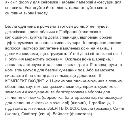
як сніг, форму для сніговика і забавні паперові аксесуари для
сніговика. Розтягуйте його, ліпіть, налаштовуйте свого
сніговика знову і знову.
Белла одягнена в рожевий з голови до ніг. У неї чудові,
деталізовані риси обличчя в її вбранні (толстовка з
капюшоном, куртка та довга спідниця), відповідні рожеві
туфлі, сумочка та сонцезахисні окуляри. Її прекрасне рожеве
волосся частково заплетене в маленькі кіски на маківці з
довгими хвилями, що струмують. У неї довгі вії та скляні очі. І
її обличчя мерехтить рожевим. Оскільки вона шарнірна, її
легко налаштовувати та з нею весело грати. Її голова, руки та
ноги згинаються для безлічі кумедних поз. Або ви можете
виставити її на стенді для ляльок, що додається. В
КОМПЛЕКТ ВХОДИТЬ: 11-дюймова лялька-модниця з повним
вбранням, взуттям, сонцезахисними окулярами, сумочкою,
зимовими аксесуарами та багаторазовим набором для
ліплення сніговика (формочка, багаторазова картка-аксесуар
для ліплення сніговика з волшепі) (шприц), 1 гребінець, 1
підставка для ляльки. ЗБЕРІТЬ ЇХ ВСІХ: Белла (рожева), Санні
(жовта), Скайлер (синя), Вайолет (фіолетова)