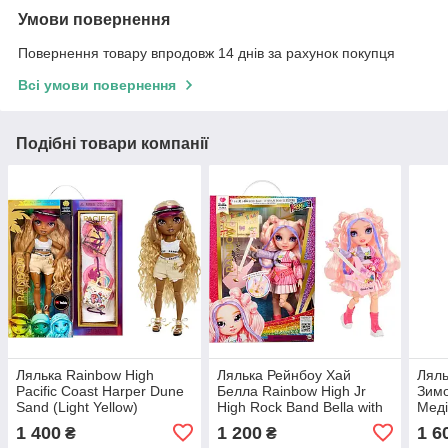
Умови повернення
Повернення товару впродовж 14 днів за рахунок покупця
Всі умови повернення
Подібні товари компанії
Лялька Rainbow High
Лялька Рейнбоу Хай
Ляль
Pacific Coast Harper Dune
Белла Rainbow High Jr
Зимо
Sand (Light Yellow)
High Rock Band Bella with
Меді
Рейнбоу Хай Харпер
Guitar MGA
Wint
1 400
1 200
1 6
₴
₴
Дюна жовта
Yell