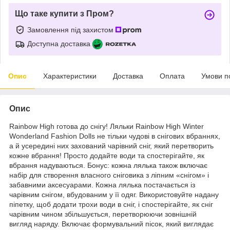
Що таке купити з Пром?
Замовлення під захистом
Доступна доставка
Опис
Характеристики
Доставка
Оплата
Умови п
Опис
Rainbow High готова до снігу! Ляльки Rainbow High Winter
Wonderland Fashion Dolls не тільки чудові в снігових вбраннях,
а й усередині них захований чарівний сніг, який перетворить
кожне вбрання! Просто додайте води та спостерігайте, як
вбрання надуваються. Бонус: кожна лялька також включає
набір для створення власного сніговика з ліпним «снігом» і
забавними аксесуарами. Кожна лялька постачається із
чарівним снігом, вбудованим у її одяг. Використовуйте надану
піпетку, щоб додати трохи води в сніг, і спостерігайте, як сніг
чарівним чином збільшується, перетворюючи зовнішній
вигляд наряду. Включає формувальний пісок, який виглядає