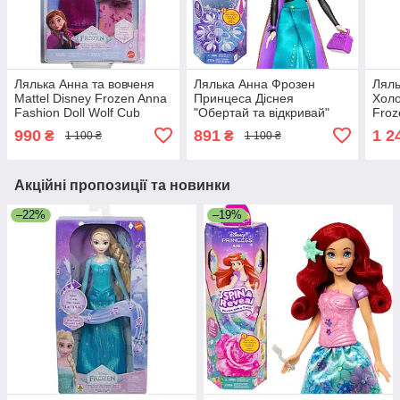
Лялька Анна та вовченя
Лялька Анна Фрозен
Ляль
Mattel Disney Frozen Anna
Принцеса Діснея
Холо
Fashion Doll Wolf Cub
"Обертай та відкривай"
Froz
Disney Princess Frozen
Doll 
990
891
1 2
₴
₴
1 100 ₴
1 100 ₴
Anna Fashion Doll
Акційні пропозиції та новинки
–22%
–19%