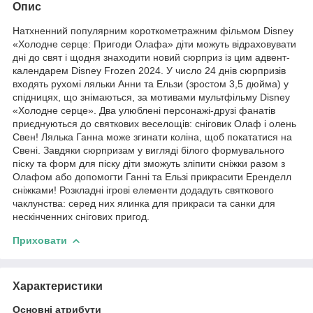
Опис
Натхненний популярним короткометражним фільмом Disney
«Холодне серце: Пригоди Олафа» діти можуть відраховувати
дні до свят і щодня знаходити новий сюрприз із цим адвент-
календарем Disney Frozen 2024. У число 24 днів сюрпризів
входять рухомі ляльки Анни та Ельзи (зростом 3,5 дюйма) у
спідницях, що знімаються, за мотивами мультфільму Disney
«Холодне серце». Два улюблені персонажі-друзі фанатів
приєднуються до святкових веселощів: сніговик Олаф і олень
Свен! Лялька Ганна може згинати коліна, щоб покататися на
Свені. Завдяки сюрпризам у вигляді білого формувального
піску та форм для піску діти зможуть зліпити сніжки разом з
Олафом або допомогти Ганні та Ельзі прикрасити Еренделл
сніжками! Розкладні ігрові елементи додадуть святкового
чаклунства: серед них ялинка для прикраси та санки для
нескінченних снігових пригод.
Приховати
Характеристики
Основні атрибути