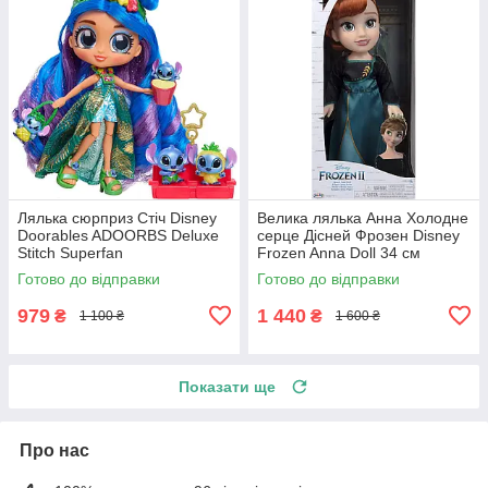
Лялька сюрприз Стіч Disney
Велика лялька Анна Холодне
Doorables ADOORBS Deluxe
серце Дісней Фрозен Disney
Stitch Superfan
Frozen Anna Doll 34 см
Готово до відправки
Готово до відправки
979
1 440
₴
₴
1 100 ₴
1 600 ₴
Показати ще
Про нас