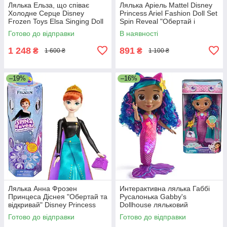
Лялька Ельза, що співає
Лялька Аріель Mattel Disney
Холодне Серце Disney
Princess Ariel Fashion Doll Set
Frozen Toys Elsa Singing Doll
Spin Reveal "Обертай і
Mattel
відкривай"
Готово до відправки
В наявності
1 248
891
₴
₴
1 600 ₴
1 100 ₴
–19%
–16%
Лялька Анна Фрозен
Интерактивна лялька Габбі
Принцеса Діснея "Обертай та
Русалонька Gabby's
відкривай" Disney Princess
Dollhouse ляльковий
Frozen Anna Fashion Doll
будиночок Gabby's співай та
Готово до відправки
Готово до відправки
сяй