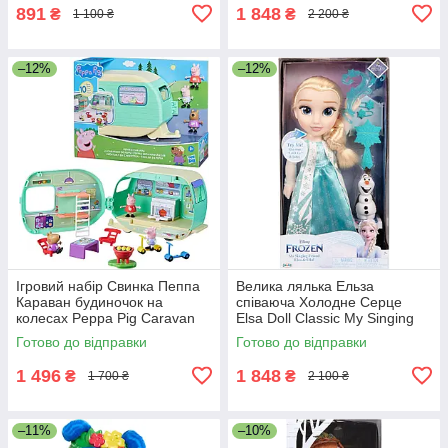
891
1 848
₴
₴
1 100 ₴
2 200 ₴
–12%
–12%
Ігровий набір Свинка Пеппа
Велика лялька Ельза
Караван будиночок на
співаюча Холодне Серце
колесах Peppa Pig Caravan
Elsa Doll Classic My Singing
Playset
Friend Elsa Doll & Olaf
Готово до відправки
Готово до відправки
1 496
1 848
₴
₴
1 700 ₴
2 100 ₴
–11%
–10%