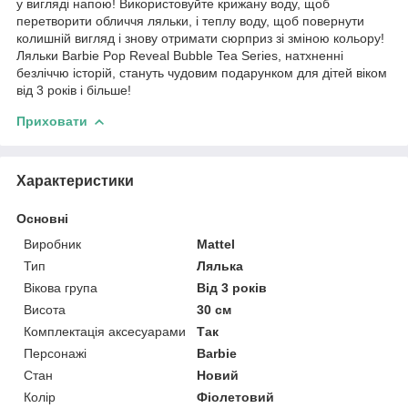
у вигляді напою! Використовуйте крижану воду, щоб
перетворити обличчя ляльки, і теплу воду, щоб повернути
колишній вигляд і знову отримати сюрприз зі зміною кольору!
Ляльки Barbie Pop Reveal Bubble Tea Series, натхненні
безліччю історій, стануть чудовим подарунком для дітей віком
від 3 років і більше!
Приховати
Характеристики
Основні
Виробник
Mattel
Тип
Лялька
Вікова група
Від 3 років
Висота
30 см
Комплектація аксесуарами
Так
Персонажі
Barbie
Стан
Новий
Колір
Фіолетовий