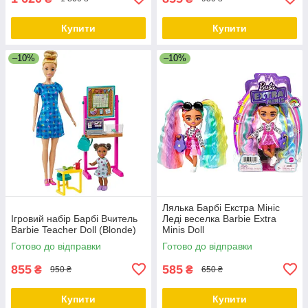
Купити
Купити
–10%
–10%
Лялька Барбі Екстра Мініс
Ігровий набір Барбі Вчитель
Леді веселка Barbie Extra
Barbie Teacher Doll (Blonde)
Minis Doll
Готово до відправки
Готово до відправки
855
585
₴
₴
950 ₴
650 ₴
Купити
Купити