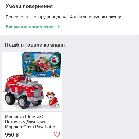
Умови повернення
Повернення товару впродовж 14 днів за рахунок покупця
Всі умови повернення
Подібні товари компанії
Машинка Щенячий
Патруль у Джунглях
Маршал Слон Paw Patrol
Jungle Pups Marshall
950
₴
Elephant Vehicle