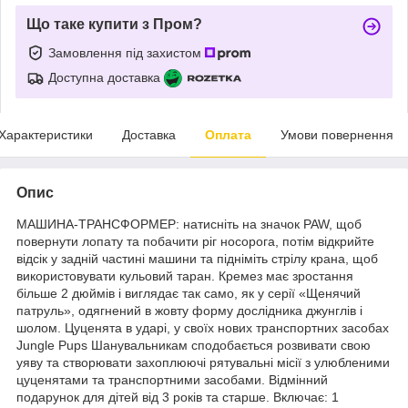
Що таке купити з Пром?
Замовлення під захистом
Доступна доставка
Характеристики
Доставка
Оплата
Умови повернення
Опис
МАШИНА-ТРАНСФОРМЕР: натисніть на значок PAW, щоб
повернути лопату та побачити ріг носорога, потім відкрийте
відсік у задній частині машини та підніміть стрілу крана, щоб
використовувати кульовий таран. Кремез має зростання
більше 2 дюймів і виглядає так само, як у серії «Щенячий
патруль», одягнений в жовту форму дослідника джунглів і
шолом. Цуценята в ударі, у своїх нових транспортних засобах
Jungle Pups Шанувальникам сподобається розвивати свою
уяву та створювати захоплюючі рятувальні місії з улюбленими
цуценятами та транспортними засобами. Відмінний
подарунок для дітей від 3 років та старше. Включає: 1