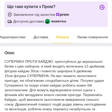
Що таке купити з Пром?
Замовлення під захистом
Доступна доставка
Характеристики
Доставка
Оплата
Умови повернення
Опис
СУПЕРМЕН ПРОТИ КАЙДЗЮ: приготуйтеся до вирішальної
битви з цим набором, в який входять величезна 12-дюймова
фігурка кайдзю 30см і повністю шарнірна 6-дюймова
15см фігурка СУПЕРМЕНА. На вас чекають захоплюючі
пригоди, які обов'язково сподобаються дітям. Потужні удари
Супермена та пазурі атаки кайдзю роблять кожен бій
захоплюючим. Діти можуть відтворювати епічні сцени з
фільмів або вигадувати власні сміливі пригоди. Переможіть
Кайдзю, щоб викликати захоплююче виверження синього
слизу. Драматичний поворот подій додає рівень несподіванки
та веселощів, роблячи кожну перемогу незабутньою та