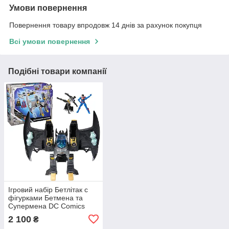
Умови повернення
Повернення товару впродовж 14 днів за рахунок покупця
Всі умови повернення
Подібні товари компанії
Ігровий набір Бетлітак с
фігурками Бетмена та
Супермена DC Comics
Metal Force Transforming
2 100
₴
Batwing Batman and