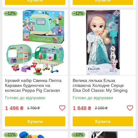
–12%
–12%
Ігровий набір Свинка Пеппа
Велика лялька Ельза
Караван будиночок на
співаюча Холодне Серце
колесах Peppa Pig Caravan
Elsa Doll Classic My Singing
Playset
Friend Elsa Doll & Olaf
Готово до відправки
Готово до відправки
1 496
1 848
₴
₴
1 700 ₴
2 100 ₴
Купити
Купити
–11%
–10%