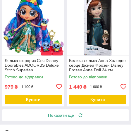
Лялька сюрприз Стіч Disney
Велика лялька Анна Холодне
Doorables ADOORBS Deluxe
серце Дісней Фрозен Disney
Stitch Superfan
Frozen Anna Doll 34 см
Готово до відправки
Готово до відправки
979
1 440
₴
₴
1 100 ₴
1 600 ₴
Купити
Купити
Показати ще