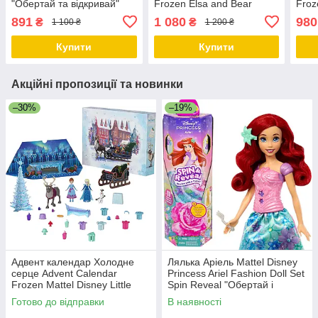
"Обертай та відкривай"
Frozen Elsa and Bear
Froz
Disney Princess Frozen
Mattel
Anna
891
1 080
980
₴
₴
1 100 ₴
1 200 ₴
Anna Fashion Doll
Купити
Купити
Акційні пропозиції та новинки
–30%
–19%
Адвент календар Холодне
Лялька Аріель Mattel Disney
серце Advent Calendar
Princess Ariel Fashion Doll Set
Frozen Mattel Disney Little
Spin Reveal "Обертай і
Anna and Elsa Dolls
відкривай"
Готово до відправки
В наявності