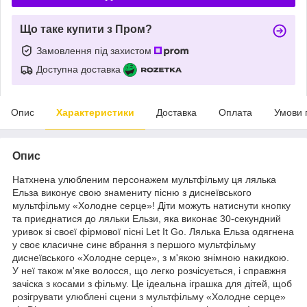
Що таке купити з Пром?
Замовлення під захистом
Доступна доставка
Опис
Характеристики
Доставка
Оплата
Умови 
Опис
Натхнена улюбленим персонажем мультфільму ця лялька
Ельза виконує свою знамениту пісню з диснеївського
мультфільму «Холодне серце»! Діти можуть натиснути кнопку
та приєднатися до ляльки Ельзи, яка виконає 30-секундний
уривок зі своєї фірмової пісні Let It Go. Лялька Ельза одягнена
у своє класичне синє вбрання з першого мультфільму
диснеївського «Холодне серце», з м'якою знімною накидкою.
У неї також м'яке волосся, що легко розчісується, і справжня
зачіска з косами з фільму. Це ідеальна іграшка для дітей, щоб
розігрувати улюблені сцени з мультфільму «Холодне серце»