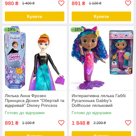
980
891
₴
₴
1 400 ₴
1 100 ₴
Купити
Купити
–19%
–16%
Лялька Анна Фрозен
Интерактивна лялька Габбі
Принцеса Діснея "Обертай та
Русалонька Gabby's
відкривай" Disney Princess
Dollhouse ляльковий
Frozen Anna Fashion Doll
будиночок Gabby's співай та
Готово до відправки
Готово до відправки
сяй
891
1 848
₴
₴
1 100 ₴
2 200 ₴
Купити
Купити