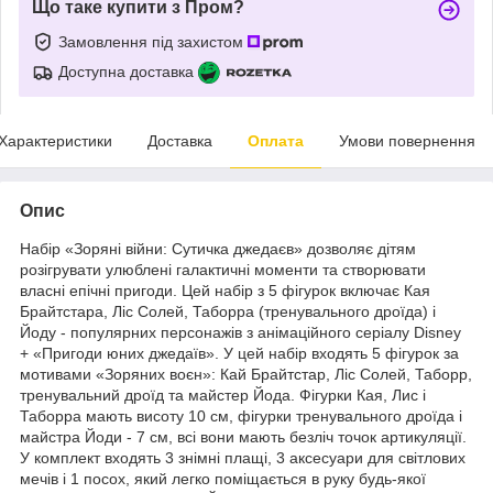
Що таке купити з Пром?
Замовлення під захистом
Доступна доставка
Характеристики
Доставка
Оплата
Умови повернення
Опис
Набір «Зоряні війни: Сутичка джедаєв» дозволяє дітям
розігрувати улюблені галактичні моменти та створювати
власні епічні пригоди. Цей набір з 5 фігурок включає Кая
Брайтстара, Ліс Солей, Таборра (тренувального дроїда) і
Йоду - популярних персонажів з анімаційного серіалу Disney
+ «Пригоди юних джедаїв». У цей набір входять 5 фігурок за
мотивами «Зоряних воєн»: Кай Брайтстар, Ліс Солей, Таборр,
тренувальний дроїд та майстер Йода. Фігурки Кая, Лис і
Таборра мають висоту 10 см, фігурки тренувального дроїда і
майстра Йоди - 7 см, всі вони мають безліч точок артикуляції.
У комплект входять 3 знімні плащі, 3 аксесуари для світлових
мечів і 1 посох, який легко поміщається в руку будь-якої