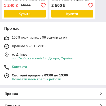
Adventures Jabberin' Jedi
Храм Тено
1 240
2 500
₴
₴
1 550 ₴
Nubs 28см
Купити
Купити
Про нас
100% позитивних з 96 відгуків за рік
Працює з 23.11.2016
м. Дніпро
пр. Слобожанський 19, Дніпро, Україна
Контакти
Сьогодні працює з 09:00 до 19:00
Показати весь графік роботи
Про нас
Контакти