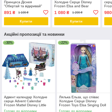
Принцеса Діснея
Холодне Серце Disney
серц
"Обертай та відкривай"
Frozen Elsa and Bear
Froz
Disney Princess Frozen
Mattel
Anna
891
1 080
980
₴
₴
1 100 ₴
1 200 ₴
Anna Fashion Doll
Купити
Купити
Акційні пропозиції та новинки
–30%
–22%
Адвент календар Холодне
Лялька Ельза, що співає
серце Advent Calendar
Холодне Серце Disney
Frozen Mattel Disney Little
Frozen Toys Elsa Singing Doll
Anna and Elsa Dolls
Mattel
Готово до відправки
Готово до відправки