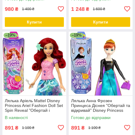
980
1 248
₴
₴
1 400 ₴
1 600 ₴
Купити
Купити
–19%
–19%
Лялька Аріель Mattel Disney
Лялька Анна Фрозен
Princess Ariel Fashion Doll Set
Принцеса Діснея "Обертай та
Spin Reveal "Обертай і
відкривай" Disney Princess
відкривай"
Frozen Anna Fashion Doll
В наявності
Готово до відправки
891
891
₴
₴
1 100 ₴
1 100 ₴