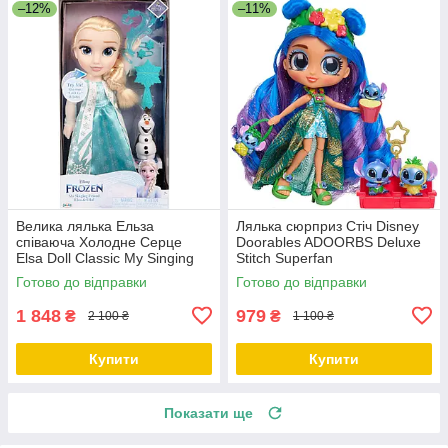
–12%
–11%
Велика лялька Ельза
Лялька сюрприз Стіч Disney
співаюча Холодне Серце
Doorables ADOORBS Deluxe
Elsa Doll Classic My Singing
Stitch Superfan
Friend Elsa Doll & Olaf
Готово до відправки
Готово до відправки
1 848
979
₴
₴
2 100 ₴
1 100 ₴
Купити
Купити
Показати ще