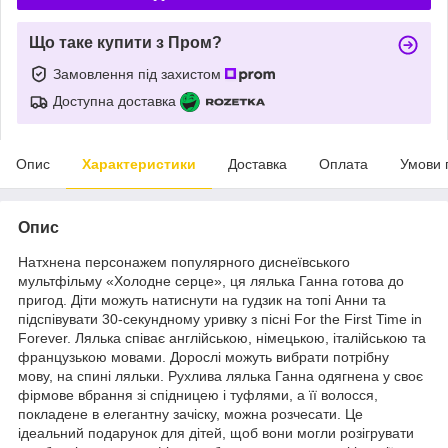
Що таке купити з Пром?
Замовлення під захистом
Доступна доставка
Опис
Характеристики
Доставка
Оплата
Умови 
Опис
Натхнена персонажем популярного диснеївського
мультфільму «Холодне серце», ця лялька Ганна готова до
пригод. Діти можуть натиснути на гудзик на топі Анни та
підспівувати 30-секундному уривку з пісні For the First Time in
Forever. Лялька співає англійською, німецькою, італійською та
французькою мовами. Дорослі можуть вибрати потрібну
мову, на спині ляльки. Рухлива лялька Ганна одягнена у своє
фірмове вбрання зі спідницею і туфлями, а її волосся,
покладене в елегантну зачіску, можна розчесати. Це
ідеальний подарунок для дітей, щоб вони могли розігрувати