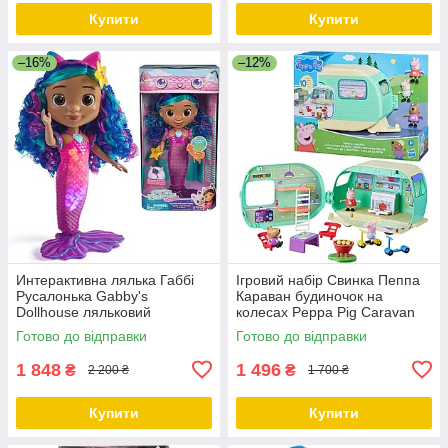
Купити
Купити
–16%
–12%
Интерактивна лялька Габбі
Ігровий набір Свинка Пеппа
Русалонька Gabby's
Караван будиночок на
Dollhouse ляльковий
колесах Peppa Pig Caravan
будиночок Gabby's співай та
Playset
Готово до відправки
Готово до відправки
сяй
1 848
1 496
₴
₴
2 200 ₴
1 700 ₴
Купити
Купити