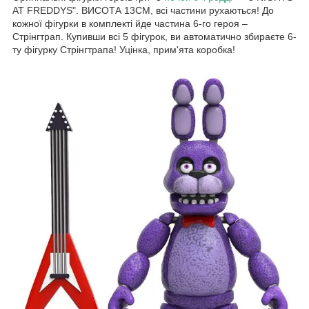
AT FREDDYS". ВИСОТА 13СМ, всі частини рухаються! До
кожної фігурки в комплекті йде частина 6-го героя –
Стрінгтрап. Купивши всі 5 фігурок, ви автоматично збираєте 6-
ту фігурку Стрінгтрапа! Уцінка, прим'ята коробка!