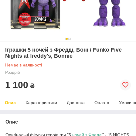
Іграшки 5 ночей з Фредді, Боні / Funko Five
Nights at freddy's, Bonnie
Немає в наявності
Роздріб
1 100
₴
Опис
Характеристики
Доставка
Оплата
Умови п
Опис
Оригінальні фігурки героїв гри "5
ночей з Фредді
" - "5 NIGHTS