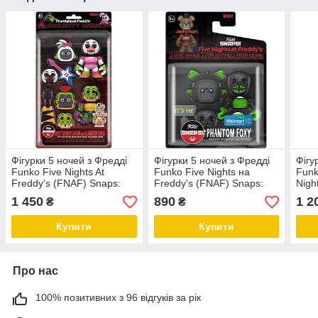
Фігурки 5 ночей з Фредді
Фігурки 5 ночей з Фредді
Фігу
Funko Five Nights At
Funko Five Nights на
Funk
Freddy's (FNAF) Snaps:
Freddy's (FNAF) Snaps:
Nigh
Montgomery Gator та
Phantom Foxy
та Б
1 450
890
1 2
₴
₴
Glamrock Chica
Купити
Купити
Про нас
100% позитивних з 96 відгуків за рік